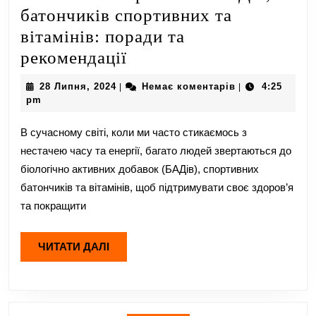
батончиків спортивних та
вітамінів: поради та
Безпечне
рекомендації
використання
28
28 Липня, 2024
Немає коментарів
4:25
|
|
БАДів,
Липня,
pm
2024
батончиків
В сучасному світі, коли ми часто стикаємось з
спортивних
нестачею часу та енергії, багато людей звертаються до
та
біологічно активних добавок (БАДів), спортивних
вітамінів:
батончиків та вітамінів, щоб підтримувати своє здоров’я
поради
та покращити
та
рекомендації
ЧИТАТИ
ЧИТАТИ ДАЛІ
ДАЛІ