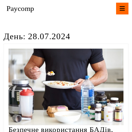
Перейти
К
Paycomp
до
В
вмісту
Перейти
до
День:
28.07.2024
вмісту
Безпечне використання БАДів,