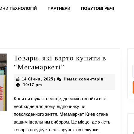
ИНИ ТЕХНОЛОГІЙ
ПАРТНЕРИ
ПОБУТОВІ РЕЧІ
Товари, які варто купити в
Товари,
“Мегамаркеті”
які
14
14 Січня, 2025
Немає коментарів
|
|
варто
Січня,
10:17 pm
2025
купити
Коли ви шукаєте місце, де можна знайти все
в
необхідне для дому, відпочинку чи
“Мегамаркеті”
повсякденного життя, Мегамаркет Киев стане
вашим ідеальним вибором. Це місце, де якість
товарів поєднується з зручністю покупки,