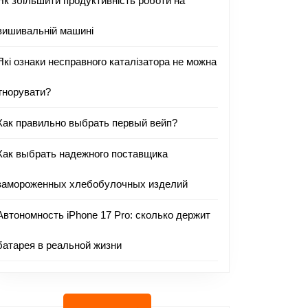
Як збільшити продуктивність роботи на
вишивальній машині
Які ознаки несправного каталізатора не можна
ігнорувати?
Как правильно выбрать первый вейп?
Как выбрать надежного поставщика
замороженных хлебобулочных изделий
Автономность iPhone 17 Pro: сколько держит
батарея в реальной жизни