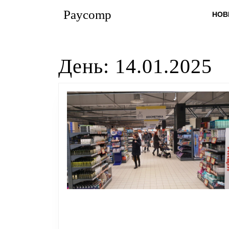
Перейти
Paycomp
НОВ
до
вмісту
Перейти
до
День:
14.01.2025
вмісту