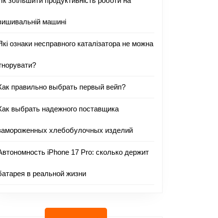
Як збільшити продуктивність роботи на
вишивальній машині
Які ознаки несправного каталізатора не можна
ігнорувати?
Как правильно выбрать первый вейп?
Как выбрать надежного поставщика
замороженных хлебобулочных изделий
Автономность iPhone 17 Pro: сколько держит
батарея в реальной жизни