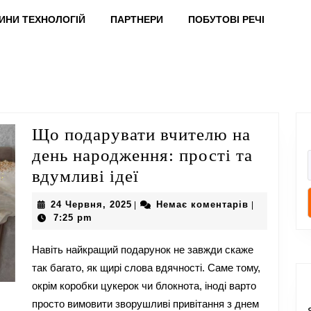
ИНИ ТЕХНОЛОГІЙ
ПАРТНЕРИ
ПОБУТОВІ РЕЧІ
Що подарувати вчителю на
день народження: прості та
Що
вдумливі ідеї
подарувати
24
24 Червня, 2025
Немає коментарів
|
|
вчителю
Червня,
7:25 pm
2025
на
Навіть найкращий подарунок не завжди скаже
день
так багато, як щирі слова вдячності. Саме тому,
народження:
окрім коробки цукерок чи блокнота, іноді варто
прості
просто вимовити зворушливі привітання з днем