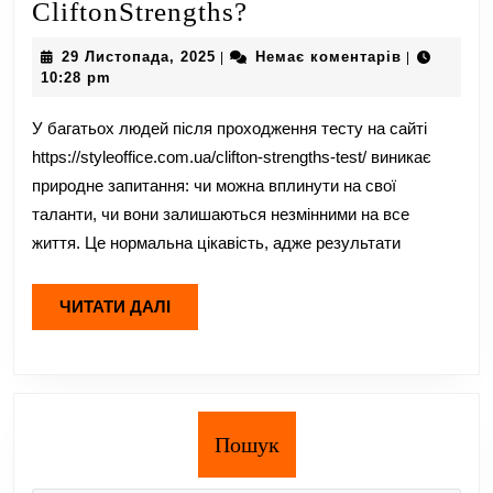
Чи
CliftonStrengths?
можна
29
29 Листопада, 2025
Немає коментарів
|
|
змінити
Листопада,
10:28 pm
2025
таланти,
У багатьох людей після проходження тесту на сайті
визначені
https://styleoffice.com.ua/clifton-strengths-test/ виникає
тестом
природне запитання: чи можна вплинути на свої
CliftonStrengths?
таланти, чи вони залишаються незмінними на все
життя. Це нормальна цікавість, адже результати
ЧИТАТИ
ЧИТАТИ ДАЛІ
ДАЛІ
Пошук