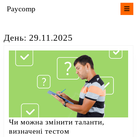
Перейти
К
Paycomp
до
В
вмісту
Перейти
до
День:
29.11.2025
вмісту
Чи можна змінити таланти,
визначені тестом