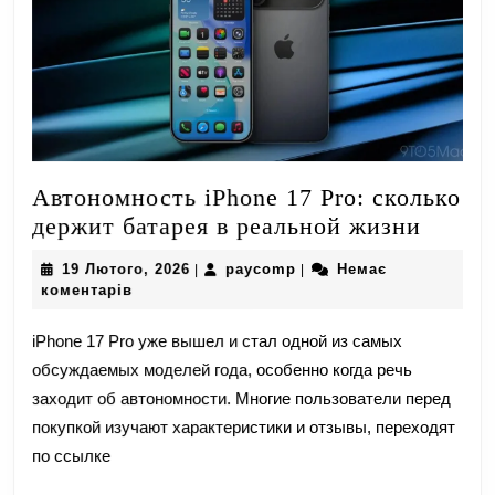
Автономность iPhone 17 Pro: сколько
Автон
держит батарея в реальной жизни
iPhone
19
paycomp
19 Лютого, 2026
paycomp
Немає
|
|
17
Лютого,
коментарів
Pro:
2026
сколь
iPhone 17 Pro уже вышел и стал одной из самых
держи
обсуждаемых моделей года, особенно когда речь
батаре
заходит об автономности. Многие пользователи перед
в
покупкой изучают характеристики и отзывы, переходят
реаль
по ссылке
жизни