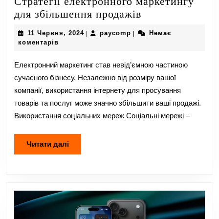
Стратегії електронного маркетингу
Стратегії
для збільшення продажів
електронного
11
paycomp
11 Червня, 2024
paycomp
Немає
|
|
маркетингу
Червня,
коментарів
для
2024
збільшення
Електронний маркетинг став невід’ємною частиною
продажів
сучасного бізнесу. Незалежно від розміру вашої
компанії, використання інтернету для просування
товарів та послуг може значно збільшити ваші продажі.
Використання соціальних мереж Соціальні мережі –
Читати
Читати далі
далі