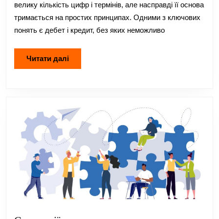
звітності:
велику кількість цифр і термінів, але насправді її основа
як
тримається на простих принципах. Одними з ключових
не
понять є дебет і кредит, без яких неможливо
заплутатис
Читати
Читати далі
далі