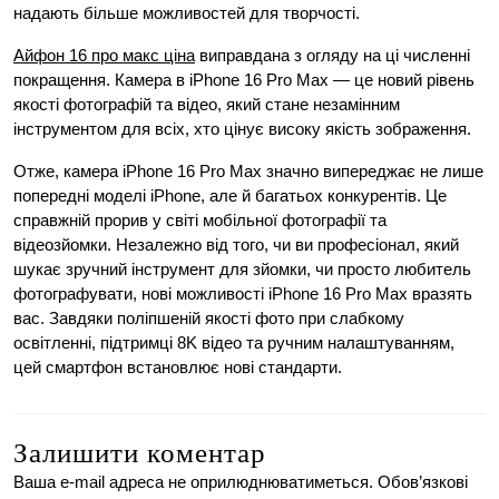
надають більше можливостей для творчості.
Айфон 16 про макс ціна
виправдана з огляду на ці численні
покращення. Камера в iPhone 16 Pro Max — це новий рівень
якості фотографій та відео, який стане незамінним
інструментом для всіх, хто цінує високу якість зображення.
Отже, камера iPhone 16 Pro Max значно випереджає не лише
попередні моделі iPhone, але й багатьох конкурентів. Це
справжній прорив у світі мобільної фотографії та
відеозйомки. Незалежно від того, чи ви професіонал, який
шукає зручний інструмент для зйомки, чи просто любитель
фотографувати, нові можливості iPhone 16 Pro Max вразять
вас. Завдяки поліпшеній якості фото при слабкому
освітленні, підтримці 8K відео та ручним налаштуванням,
цей смартфон встановлює нові стандарти.
Залишити коментар
Ваша e-mail адреса не оприлюднюватиметься.
Обов’язкові