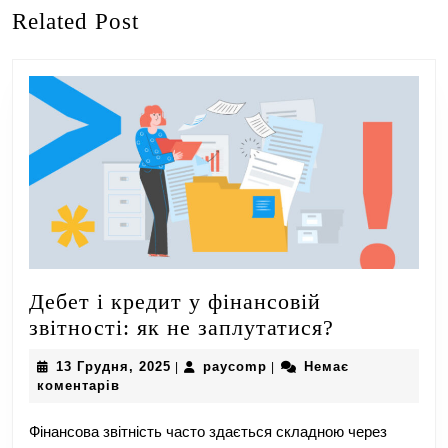
Попередній
Наступний
Related Post
запис:
запис:
Дебет і кредит у фінансовій
Дебет
звітності: як не заплутатися?
і
13
paycomp
13 Грудня, 2025
paycomp
Немає
|
|
кредит
Грудня,
коментарів
у
2025
фінансовій
Фінансова звітність часто здається складною через