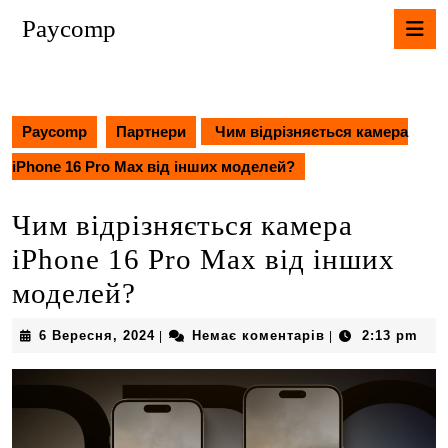
Перейти
К
Paycomp
до
В
вмісту
Перейти
до
вмісту
Paycomp
Партнери
Чим відрізняється камера
iPhone 16 Pro Max від інших моделей?
Чим відрізняється камера
iPhone 16 Pro Max від інших
моделей?
6
6 Вересня, 2024
Немає коментарів
2:13 pm
|
|
Вересня,
2024