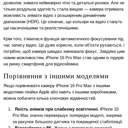
дозволяє знімати неймовірно чіткі та детальні ролики. Але не
тільки роздільна здатність стала вищою — камера отримала
можливість знімати відео з розширеним динамічним
діапазоном (HDR). Це означає, що кольори на відео стануть
ще насиченішими та реалістичнішими.
Крім того, з’явилася функція автоматичного фокусування під
час запису відео. Це дуже корисно, коли об’єкти рухаються, і
потрібно, щоб камера швидко змінювала фокус. Завдяки цим
новим можливостям, iPhone 16 Pro Max став одним із лідерів
на ринку смартфонів для відеозйомки.
Порівняння з іншими моделями
Якщо порівнювати камеру iPhone 16 Pro Max з іншими
моделями лінійки Apple або навіть з іншими виробниками,
можна побачити кілька ключових відмінностей.
Якість знімків при слабкому освітленні.
iPhone 16
Pro Max значно перевершує попередні моделі, зокрема
за рахунок більшого датчика та покращеної стабілізації.
Відеозйомка у 8K.
Жодна з попередніх моделей