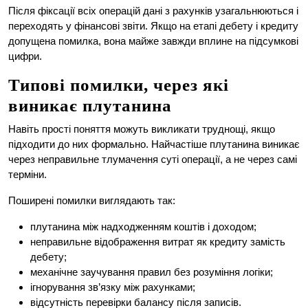
Після фіксації всіх операцій дані з рахунків узагальнюються і
переходять у фінансові звіти. Якщо на етапі дебету і кредиту
допущена помилка, вона майже завжди вплине на підсумкові
цифри.
Типові помилки, через які
виникає плутанина
Навіть прості поняття можуть викликати труднощі, якщо
підходити до них формально. Найчастіше плутанина виникає
через неправильне тлумачення суті операції, а не через самі
терміни.
Поширені помилки виглядають так:
плутанина між надходженням коштів і доходом;
неправильне відображення витрат як кредиту замість
дебету;
механічне заучування правил без розуміння логіки;
ігнорування зв’язку між рахунками;
відсутність перевірки балансу після записів.