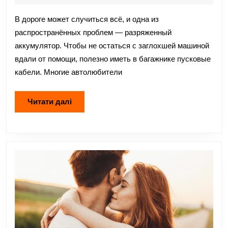
кабели
2025
для
В дороге может случиться всё, и одна из
автомобиля
распространённых проблем — разряженный
аккумулятор. Чтобы не остаться с заглохшей машиной
вдали от помощи, полезно иметь в багажнике пусковые
кабели. Многие автолюбители
Читати
Читати далі
далі