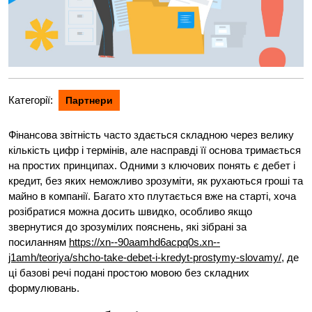
Категорії:
Партнери
Фінансова звітність часто здається складною через велику
кількість цифр і термінів, але насправді її основа тримається
на простих принципах. Одними з ключових понять є дебет і
кредит, без яких неможливо зрозуміти, як рухаються гроші та
майно в компанії. Багато хто плутається вже на старті, хоча
розібратися можна досить швидко, особливо якщо
звернутися до зрозумілих пояснень, які зібрані за
посиланням
https://xn--90aamhd6acpq0s.xn--
j1amh/teoriya/shcho-take-debet-i-kredyt-prostymy-slovamy/
, де
ці базові речі подані простою мовою без складних
формулювань.