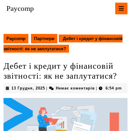
Перейти
К
Paycomp
до
В
вмісту
Перейти
до
вмісту
Paycomp
Партнери
Дебет і кредит у фінансовій
звітності: як не заплутатися?
Дебет і кредит у фінансовій
звітності: як не заплутатися?
13
13 Грудня, 2025
Немає коментарів
6:54 pm
|
|
Грудня,
2025