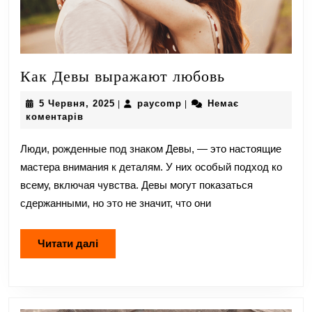
Как
Как Девы выражают любовь
Девы
5
paycomp
5 Червня, 2025
paycomp
Немає
|
|
выражают
Червня,
коментарів
любовь
2025
Люди, рожденные под знаком Девы, — это настоящие
мастера внимания к деталям. У них особый подход ко
всему, включая чувства. Девы могут показаться
сдержанными, но это не значит, что они
Читати
Читати далі
далі