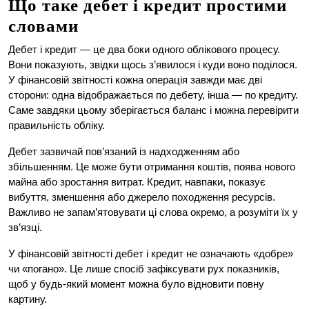
Що таке дебет і кредит простими
словами
Дебет і кредит — це два боки одного облікового процесу.
Вони показують, звідки щось з’явилося і куди воно поділося.
У фінансовій звітності кожна операція завжди має дві
сторони: одна відображається по дебету, інша — по кредиту.
Саме завдяки цьому зберігається баланс і можна перевірити
правильність обліку.
Дебет зазвичай пов’язаний із надходженням або
збільшенням. Це може бути отримання коштів, поява нового
майна або зростання витрат. Кредит, навпаки, показує
вибуття, зменшення або джерело походження ресурсів.
Важливо не запам’ятовувати ці слова окремо, а розуміти їх у
зв’язці.
У фінансовій звітності дебет і кредит не означають «добре»
чи «погано». Це лише спосіб зафіксувати рух показників,
щоб у будь-який момент можна було відновити повну
картину.