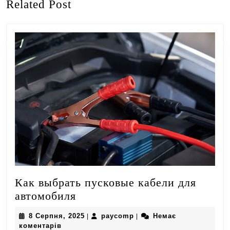
Related Post
запис:
запис:
Как выбрать пусковые кабели для
Как
автомобиля
выбрать
8
paycomp
8 Серпня, 2025
paycomp
Немає
|
|
пусковые
Серпня,
коментарів