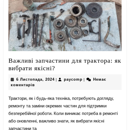
Важливі запчастини для трактора: як
Важливі
вибрати якісні?
запчастини
6
paycomp
6 Листопада, 2024
paycomp
Немає
|
|
для
Листопада,
коментарів
трактора:
2024
як
Трактори, як і будь-яка техніка, потребують догляду,
вибрати
ремонту та заміни окремих частин для підтримки
якісні?
безперебійної роботи. Коли виникає потреба в ремонті
або оновленні, важливо знати, як вибрати якісні
запчастини та