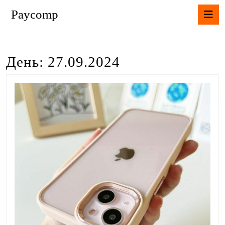
Перейти
К
Paycomp
до
В
вмісту
Перейти
до
День:
27.09.2024
вмісту