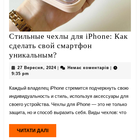
Стильные чехлы для iPhone: Как
сделать свой смартфон
Стильные
уникальным?
чехлы
27
27 Вересня, 2024
Немає коментарів
|
|
для
Вересня,
9:35 pm
2024
iPhone:
Каждый владелец iPhone стремится подчеркнуть свою
Как
индивидуальность и стиль, используя аксессуары для
сделать
своего устройства. Чехлы для iPhone — это не только
свой
защита, но и способ выразить себя. Виды чехлов: что
смартфон
уникальным?
ЧИТАТИ
ЧИТАТИ ДАЛІ
ДАЛІ