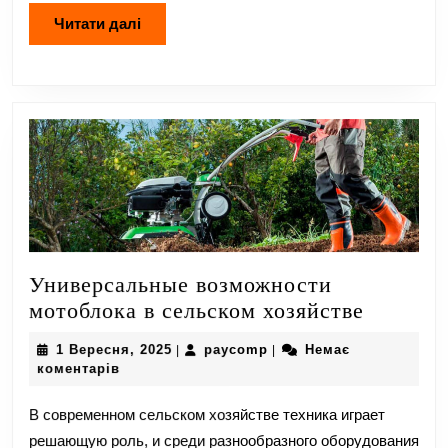
Читати
Читати далі
далі
Универсальные возможности
Универ
мотоблока в сельском хозяйстве
возмож
1
paycomp
1 Вересня, 2025
paycomp
Немає
|
|
мотобло
Вересня,
коментарів
в
2025
сельско
В современном сельском хозяйстве техника играет
хозяйст
решающую роль, и среди разнообразного оборудования