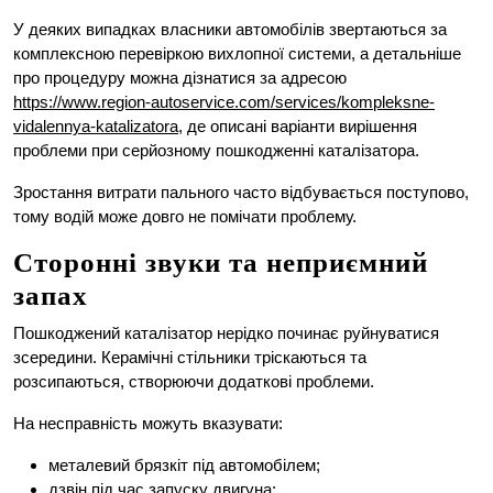
У деяких випадках власники автомобілів звертаються за
комплексною перевіркою вихлопної системи, а детальніше
про процедуру можна дізнатися за адресою
https://www.region-autoservice.com/services/kompleksne-
vidalennya-katalizatora
, де описані варіанти вирішення
проблеми при серйозному пошкодженні каталізатора.
Зростання витрати пального часто відбувається поступово,
тому водій може довго не помічати проблему.
Сторонні звуки та неприємний
запах
Пошкоджений каталізатор нерідко починає руйнуватися
зсередини. Керамічні стільники тріскаються та
розсипаються, створюючи додаткові проблеми.
На несправність можуть вказувати:
металевий брязкіт під автомобілем;
дзвін під час запуску двигуна;