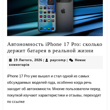
Автономность iPhone 17 Pro: сколько
Автон
держит батарея в реальной жизни
iPhone
19
paycomp
19 Лютого, 2026
paycomp
Немає
|
|
17
Лютого,
коментарів
Pro:
2026
сколь
iPhone 17 Pro уже вышел и стал одной из самых
держи
обсуждаемых моделей года, особенно когда речь
батаре
заходит об автономности. Многие пользователи перед
в
покупкой изучают характеристики и отзывы, переходят
реаль
по ссылке
жизни