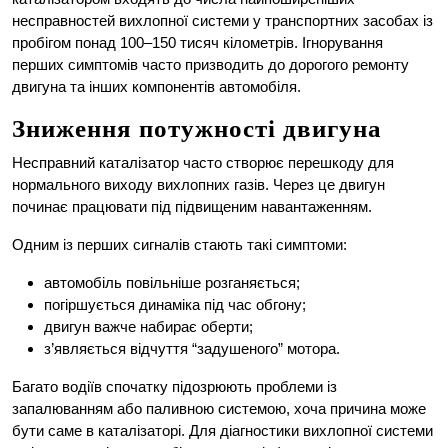
несправностей вихлопної системи у транспортних засобах із
пробігом понад 100–150 тисяч кілометрів. Ігнорування
перших симптомів часто призводить до дорогого ремонту
двигуна та інших компонентів автомобіля.
Зниження потужності двигуна
Несправний каталізатор часто створює перешкоду для
нормального виходу вихлопних газів. Через це двигун
починає працювати під підвищеним навантаженням.
Одним із перших сигналів стають такі симптоми:
автомобіль повільніше розганяється;
погіршується динаміка під час обгону;
двигун важче набирає оберти;
з’являється відчуття “задушеного” мотора.
Багато водіїв спочатку підозрюють проблеми із
запалюванням або паливною системою, хоча причина може
бути саме в каталізаторі. Для діагностики вихлопної системи