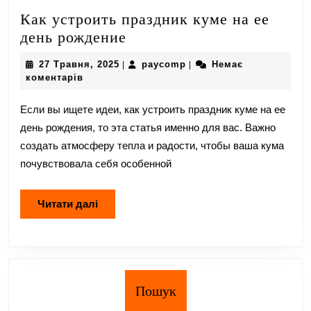
Как устроить праздник куме на ее
Как
день рождение
устроить
27
paycomp
27 Травня, 2025
paycomp
Немає
|
|
праздник
Травня,
коментарів
куме
2025
на
Если вы ищете идеи, как устроить праздник куме на ее
ее
день рождения, то эта статья именно для вас. Важно
день
создать атмосферу тепла и радости, чтобы ваша кума
рождение
почувствовала себя особенной
Читати
Читати далі
далі
Пошук