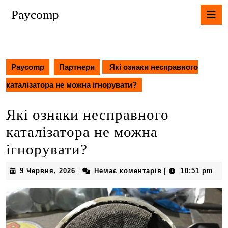
Перейти
К
Paycomp
до
В
вмісту
Перейти
до
вмісту
Paycomp
Партнери
Які ознаки несправного
каталізатора не можна ігнорувати?
Які ознаки несправного
каталізатора не можна
ігнорувати?
9
9 Червня, 2026
Немає коментарів
10:51 pm
|
|
Червня,
2026