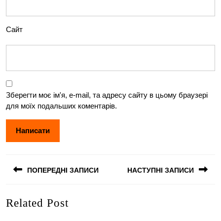
Сайт
Зберегти моє ім'я, e-mail, та адресу сайту в цьому браузері
для моїх подальших коментарів.
Навігація
ПОПЕРЕДНІ ЗАПИСИ
НАСТУПНІ ЗАПИСИ
записів
Попередній
Наступний
Related Post
запис:
запис: