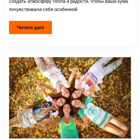
день
создать атмосферу тепла и радости, чтобы ваша кума
рождение
почувствовала себя особенной
Читати
Читати далі
далі