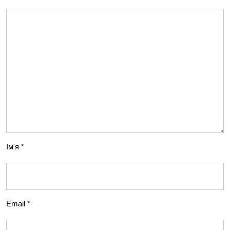
Ім'я
*
Email
*