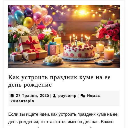
Как устроить праздник куме на ее
Как
день рождение
устроить
27
paycomp
27 Травня, 2025
paycomp
Немає
|
|
праздник
Травня,
коментарів
куме
2025
на
Если вы ищете идеи, как устроить праздник куме на ее
ее
день рождения, то эта статья именно для вас. Важно