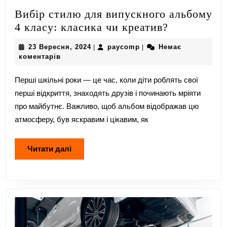
Вибір стилю для випускного альбому
Вибір
4 класу: класика чи креатив?
стилю
23
paycomp
23 Вересня, 2024
paycomp
Немає
|
|
для
Вересня,
коментарів
випускног
2024
альбому
Перші шкільні роки — це час, коли діти роблять свої
4
перші відкриття, знаходять друзів і починають мріяти
класу:
про майбутнє. Важливо, щоб альбом відображав цю
класика
атмосферу, був яскравим і цікавим, як
чи
креатив?
Читати
Читати далі
далі