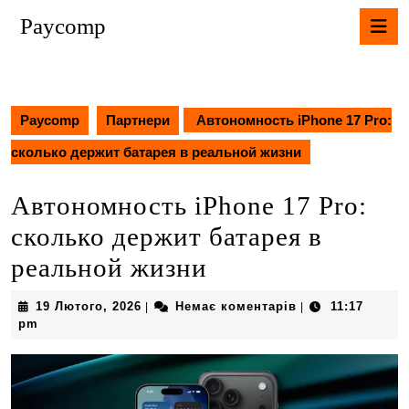
Перейти
К
Paycomp
до
В
вмісту
Перейти
до
вмісту
Paycomp
Партнери
Автономность iPhone 17 Pro:
сколько держит батарея в реальной жизни
Автономность iPhone 17 Pro:
сколько держит батарея в
реальной жизни
19
19 Лютого, 2026
Немає коментарів
11:17
|
|
Лютого,
pm
2026