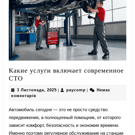
Какие услуги включает современное
Какие
СТО
услуги
3
paycomp
3 Листопада, 2025
paycomp
Немає
|
|
включает
Листопада,
коментарів
современное
2025
СТО
Автомобиль сегодня — это не просто средство
передвижения, а полноценный помощник, от которого
зависит комфорт, безопасность и экономия времени.
Именно поэтому регулярное обслуживание на станции