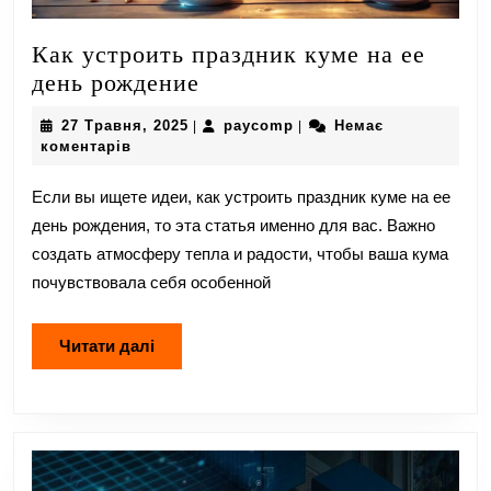
Как устроить праздник куме на ее
Как
день рождение
устроить
27
paycomp
27 Травня, 2025
paycomp
Немає
|
|
праздник
Травня,
коментарів
куме
2025
на
Если вы ищете идеи, как устроить праздник куме на ее
ее
день рождения, то эта статья именно для вас. Важно
день
создать атмосферу тепла и радости, чтобы ваша кума
рождение
почувствовала себя особенной
Читати
Читати далі
далі