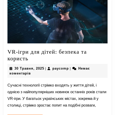
VR-ігри для дітей: безпека та
VR-
користь
ігри
30
paycomp
30 Травня, 2025
paycomp
Немає
|
|
для
Травня,
коментарів
дітей:
2025
безпека
Сучасні технології стрімко входять у життя дітей, і
та
однією з найпопулярніших новинок останніх років стали
користь
VR-ігри. У багатьох українських містах, зокрема й у
столиці, стрімко зростає попит на подібні розваги,