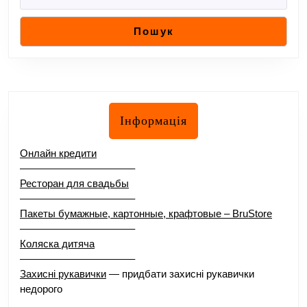
Пошук
Інформація
Онлайн кредити
–––––––––––––––––––––
Ресторан для свадьбы
–––––––––––––––––––––
Пакеты бумажные, картонные, крафтовые – BruStore
–––––––––––––––––––––
Коляска дитяча
–––––––––––––––––––––
Захисні рукавички
— придбати захисні рукавички
недорого