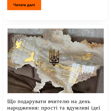
Читати
Читати далі
далі
Що подарувати вчителю на день
Що
народження: прості та вдумливі ідеї