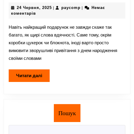
под
24
paycomp
24 Червня, 2025
paycomp
Немає
|
|
вчи
Червня,
коментарів
на
2025
ден
Навіть найкращий подарунок не завжди скаже так
нар
багато, як щирі слова вдячності. Саме тому, окрім
про
коробки цукерок чи блокнота, іноді варто просто
та
вимовити зворушливі привітання з днем народження
вду
своїми словами
ідеї
Читати
Читати далі
далі
Пошук