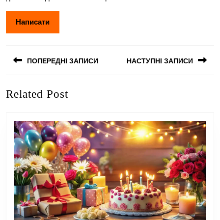
Навігація
ПОПЕРЕДНІ ЗАПИСИ
НАСТУПНІ ЗАПИСИ
записів
Попередній
Наступний
Related Post
запис:
запис: