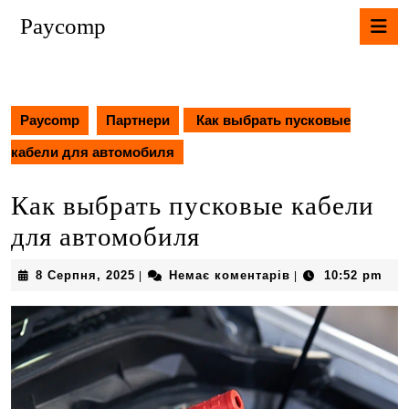
Перейти
К
Paycomp
до
В
вмісту
Перейти
до
вмісту
Paycomp
Партнери
Как выбрать пусковые
кабели для автомобиля
Как выбрать пусковые кабели
для автомобиля
8
8 Серпня, 2025
Немає коментарів
10:52 pm
|
|
Серпня,
2025