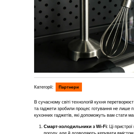
Категорії:
Партнери
В сучасному світі технологій кухня перетворюєт
та гаджети зробили процес готування не лише п
кухонних гаджетів, які допоможуть вам стати м
Смарт-холодильники з Wi-Fi
: Ці пристро
погоду, але й дозволяють керувати вмісто