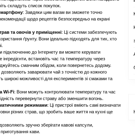
віть складуть список покупок.
 смартфону
: Завдяки цим вагам ви зможете точно
и рекомендації щодо рецептів безпосередньо на екрані
рав та овочів у приміщенні
: Ці системи забезпечують
ористання ґрунту. Вони ідеально підходять для тих, хто
і.
ки підключенню до Інтернету ви можете керувати
 інгредієнти, встановіть час та температуру через
оджуйтесь смачним обідом, коли повернетесь додому.
и дозволяють заварювати чай з точністю до кожного
ть широкі можливості для експериментів зі смаками та
а Wi-Fi
: Вони можуть контролювати температуру та час
ідність перевернути страву або зменшити вогонь.
томатичними режимами
: Ці пристрої вміють самі визначати
овки різних страв, що зробить ваше життя на кухні ще
 дозволяють зручно зберігати кавові капсули,
 приготування кави.