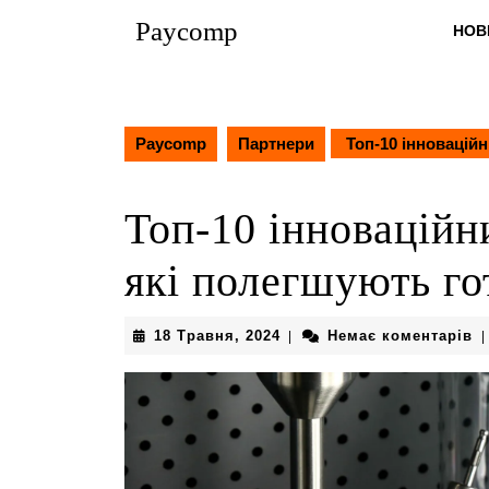
Перейти
Paycomp
НОВ
до
вмісту
Перейти
до
вмісту
Paycomp
Партнери
Топ-10 інноваційн
Топ-10 інноваційн
які полегшують го
18
18 Травня, 2024
Немає коментарів
|
|
Травня,
2024