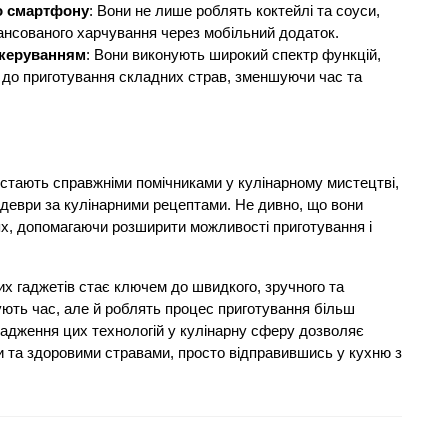
о смартфону
: Вони не лише роблять коктейлі та соуси,
ансованого харчування через мобільний додаток.
 керуванням
: Вони виконують широкий спектр функцій,
ів до приготування складних страв, зменшуючи час та
 стають справжніми помічниками у кулінарному мистецтві,
деври за кулінарними рецептами. Не дивно, що вони
х, допомагаючи розширити можливості приготування і
их гаджетів стає ключем до швидкого, зручного та
ють час, але й роблять процес приготування більш
адження цих технологій у кулінарну сферу дозволяє
та здоровими стравами, просто відправившись у кухню з