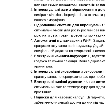
вам про термін придатності продуктів та на
Інтелектуальні ваги з підключенням до
виміряти кількість інгредієнтів та отримат
вашого смартфона.
Гідропонічні системи для вирощування т
оптимальні умови для росту рослин без вик
мріє мати свіжі трави та овочі прямо на кухн
Автоматичні мультиварки з Wi-Fi
: Завдя
процесом готування навіть здалеку. Додайте
спеціальний додаток на смартфоні і насол
Електричні чайники-інфузори
: Ці гаджет
градуса та кожної секунди. Вони відкриваю
ароматами.
Інтелектуальні сковорідки з сенсорами т
приготування, попереджаючи вас про необх
Електричні випічні духовки-пічки з ав
оптимальний час та температуру для підгот
простішим.
Підвіски для кавових капсул
: Ці гаджети
забезпечуючи легкий доступ до них під час