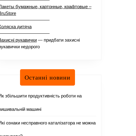
Пакеты бумажные, картонные, крафтовые –
BruStore
–––––––––––––––––––––
Коляска дитяча
–––––––––––––––––––––
Захисні рукавички
— придбати захисні
рукавички недорого
Останні новини
Як збільшити продуктивність роботи на
вишивальній машині
Які ознаки несправного каталізатора не можна