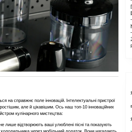
ься на справжнє поле інновацій. Інтелектуальні пристрої
ростішим, але й цікавішим. Ось наш топ-10 інноваційних
айстром кулінарного мистецтва:
ї не лише відтворюють ваші улюблені пісні та показують
м холодильника через мобільний додаток. Вони нагадають