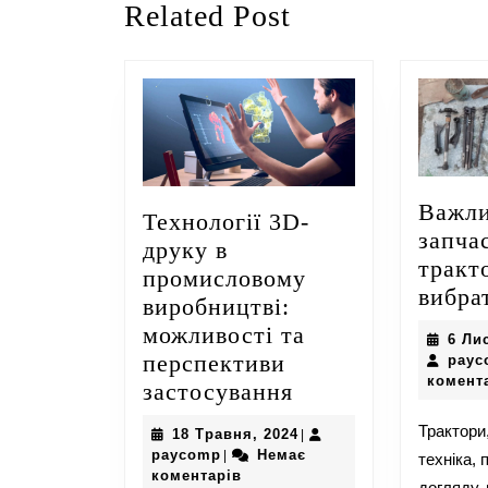
Related Post
запис:
Важли
Технології 3D-
запча
друку в
тракт
промисловому
вибра
виробництві:
можливості та
6 Ли
перспективи
payc
комент
Технології
застосування
3D-
Трактори,
18
18 Травня, 2024
|
друку
paycomp
Травня,
paycomp
Немає
|
техніка,
в
2024
коментарів
догляду,