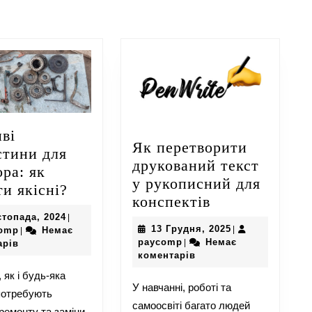
запис:
ві
Як перетворити
стини для
друкований текст
ора: як
у рукописний для
Важливі
ти якісні?
Як
конспектів
запчастини
перетворити
6
стопада, 2024
|
для
13
13 Грудня, 2025
|
paycomp
Листопада,
omp
Немає
|
друкований
трактора:
paycomp
Грудня,
paycomp
Немає
|
2024
арів
текст
2025
коментарів
як
у
 як і будь-яка
вибрати
У навчанні, роботі та
рукописний
 потребують
якісні?
самоосвіті багато людей
для
 ремонту та заміни