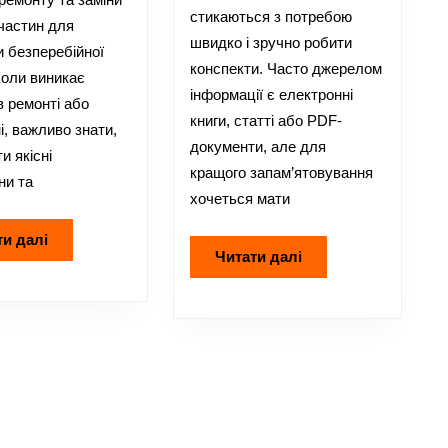
стикаються з потребою
конспектів
частин для
швидко і зручно робити
и безперебійної
конспекти. Часто джерелом
Коли виникає
інформації є електронні
в ремонті або
книги, статті або PDF-
і, важливо знати,
документи, але для
и якісні
кращого запам’ятовування
ни та
хочеться мати
Читати
ти далі
Читати
Читати далі
далі
далі