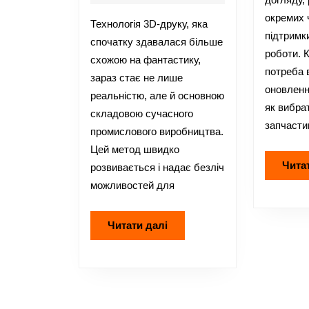
промисловому
окремих 
Технологія 3D-друку, яка
виробництві:
підтримк
спочатку здавалася більше
можливості
роботи. 
схожою на фантастику,
та
потреба 
зараз стає не лише
перспективи
оновленн
реальністю, але й основною
застосування
як вибрат
складовою сучасного
запчасти
промислового виробництва.
Цей метод швидко
Чита
розвивається і надає безліч
можливостей для
Читати
Читати далі
далі